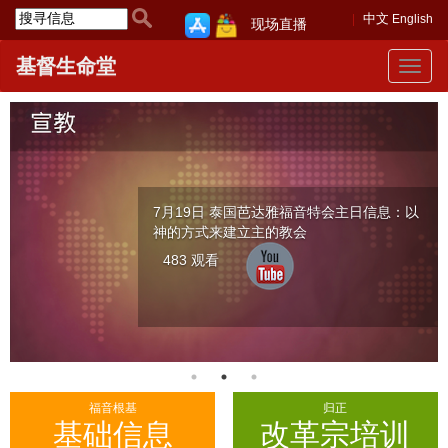
中文
English
现场直播
基督生命堂
Toggle
navigat
7月19日 泰国芭达雅福音特会主日信息：以
神的方式来建立主的教会
483 观看
福音根基
归正
基础信息
改革宗培训