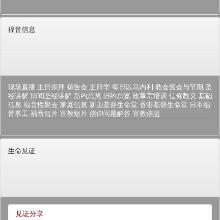
福音信息
现场直播
主日崇拜
祷告会
主日学
每日以马内利
教会营会与节期
圣
经讲解
周间圣经讲解
新约总览
旧约总览
改革宗培训
信仰教义
基础
信息
福音性聚会
家庭信息
新山基督生命堂
香港基督生命堂
日本福
音事工
福音短片
宣教短片
信仰问题解答
宣教信息
生命见证
见证分享