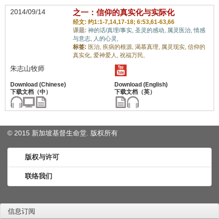
2014/09/14
之一：信仰的真实化与实际化
经文: 约1:1-7,14,17-18; 6:53,61-63,66
课题:
神的话/真理/事实,
圣灵的感动,
属灵医治,
情感
与意志,
人的心灵,
标签:
医治,
疾病的根源,
渴慕真理,
属灵现实,
信仰的
真实化,
爱神爱人,
祝福万民,
朱志山牧师
© 2015 新加坡基督生命堂. 版权
所有
版权与许可
联络我们
信息订阅