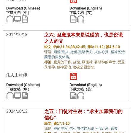
2014/10/19
之六: 因魔鬼本来是说谎的，也是说谎
之人的父
经文: 约8:31-34,38,42-45; 弗6:11-12; 雅4:6-10
课题:
顺服/跟从,
撒但/黑暗势力,
人的心灵,
精神医治,
蒙恩的属灵体质,
标签:
魔鬼的工作,
赶鬼,
顺服神,
聆听神的声音,
受圣
灵引导,
精神医治,
攻破坚固营垒,
朱志山牧师
2014/10/12
之五：门徒对主说：“求主加添我们的
信心”
经文: 路17:1-10
课题:
神的主权,
信心与信仰系统,
生命,
爱,
恩典,