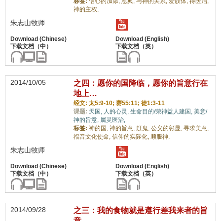
标签:
信心的加添,
恩典,
与神的关系,
爱肢体,
得医治,
神的主权,
朱志山牧师
2014/10/05
之四：愿你的国降临，愿你的旨意行在
地上…
经文: 太5:9-10; 赛55:11; 徒1:3-11
课题:
天国,
人的心灵,
生命目的/荣神益人建国,
美意/
神的旨意,
属灵医治,
标签:
神的国,
神的旨意,
赶鬼,
公义的彰显,
寻求美意,
福音文化使命,
信仰的实际化,
顺服神,
朱志山牧师
2014/09/28
之三：我的食物就是遵行差我来者的旨
意