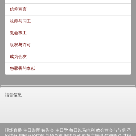
信仰宣言
牧师与同工
教会事工
版权与许可
成为会友
您馨香的奉献
福音信息
现场直播
主日崇拜
祷告会
主日学
每日以马内利
教会营会与节期
圣
经讲解
周间圣经讲解
新约总览
旧约总览
改革宗培训
信仰教义
基础