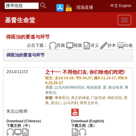
中文
English
现场直播
基督生命堂
Toggle
navigat
得医治的要道与环节
点击下载：
音频
视频
讲义
抄本
白板
得医治的要道与环节
2014/11/23
之十一: 不用他们去, 你们给他们吃吧!
经文: 太14:14-18; 可6:34,37; 路9:11,14-17; 约6:8-
9,15,26-27
课题:
以马内利/神的同在,
惟独基督,
爱,
教会牧养,
事
奉医治,
标签:
事奉医治,
真正的神迹,
门徒培训,
神的信实,
恩
典,
真信心,
以马内利,
喂养主的羊,
朱志山牧师