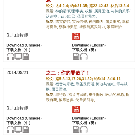
经文: 太4:2-4; 约4:31-35; 路22:42-43; 林后13:3-4
课题:
神的话/真理/事实,
权柄,
属灵医治,
与神的关系/
认识神，认识自己,
圣灵的能力,
标签:
踏实信仰,
实践信仰,
神的能力,
属灵事实,
幸福
与喜乐,
察验神美意,
虚假与真实能力,
家庭医治,
朱志山牧师
2014/09/21
之二：你的罪赦了！
经文: 路5:8-13,17-26,31-32; 约5:14; 8:10-11
课题:
福音与宗教,
靠圣灵而活,
悔改与饶恕,
罪与试
探,
属灵医治,
标签:
罪得赦,
福音与宗教,
重生悔改,
医治的根源,
拆
毁自我,
依靠恩典,
受圣灵引导,
朱志山牧师