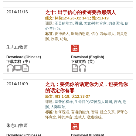
2014/11/16
之十: 出于信心的祈祷要救那病人
经文: 林前12:4,26-31; 14:1; 雅5:13-19
课题:
圣灵的能力,
恩赐,
美意/神的旨意,
肉身医治,
信
心与行为,
标签:
爱神爱人,
医病的恩赐,
信心,
释放罪人,
属灵恩
赐,
牧养,
劝勉,
朱志山牧师
2014/11/09
之九：要凭你的话定你为义，也要凭你
的话定你有罪
经文: 雅3:1-18; 太12:33-37
课题:
基督的榜样,
生命目的/荣神益人建国,
言语,
恩
赐,
人际医治,
标签:
如何说话,
言语的能力,
智慧,
建立关系,
保守心
怀意念,
神的声音,
造就人,
敬虔操练,
朱志山牧师