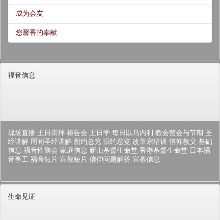
成为会友
您馨香的奉献
福音信息
现场直播
主日崇拜
祷告会
主日学
每日以马内利
教会营会与节期
圣
经讲解
周间圣经讲解
新约总览
旧约总览
改革宗培训
信仰教义
基础
信息
福音性聚会
家庭信息
新山基督生命堂
香港基督生命堂
日本福
音事工
福音短片
宣教短片
信仰问题解答
宣教信息
生命见证