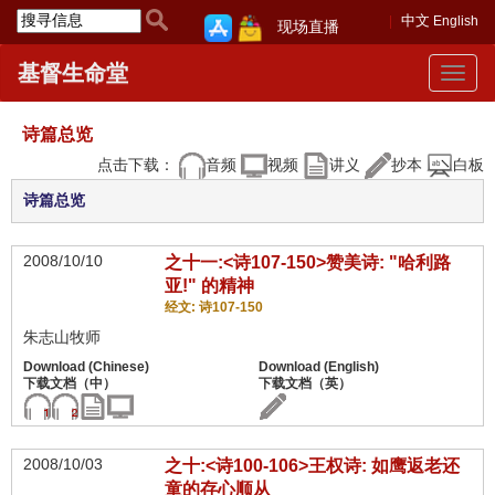
中文
English
现场直播
基督生命堂
Toggle
navigat
诗篇总览
点击下载：
音频
视频
讲义
抄本
白板
诗篇总览
2008/10/10
之十一:<诗107-150>赞美诗: "哈利路
亚!" 的精神
经文: 诗107-150
朱志山牧师
2008/10/03
之十:<诗100-106>王权诗: 如鹰返老还
童的存心顺从