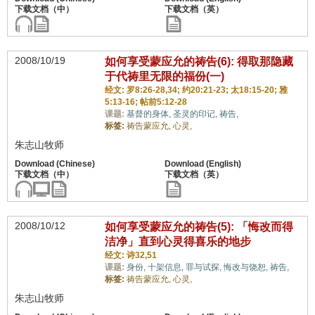
2008/10/19
如何享受蒙应允的祷告(6): 得取那隐藏
于代祷里无限的福份(一)
经文: 罗8:26-28,34; 约20:21-23; 太18:15-20; 雅
5:13-16; 帖前5:12-28
课题:
基督的身体,
圣灵的印记,
祷告,
标签:
祷告蒙应允,
心灵,
朱志山牧师
2008/10/12
如何享受蒙应允的祷告(5): 「悔改而得
洁净」直到心灵得喜乐的地步
经文: 诗32,51
课题:
身份,
十架信息,
罪与试探,
悔改与饶恕,
祷告,
标签:
祷告蒙应允,
心灵,
朱志山牧师