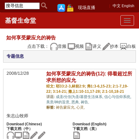
中文
English
现场直播
基督生命堂
Toggle
navigat
如何享受蒙应允的祷告
点击下载：
音频
视频
讲义
抄本
白板
专题信息
2008/12/28
如何享受蒙应允的祷告(12): 得着超过所
求所想的应允
经文: 耶33:2-3,林前2:9; 弗1:3-6,15-23; 2:1-7,19-
22; 3:14-21; 撒上1:10-11,17-28; 2:1-10,18-21
课题:
成圣/分别为圣/基督生活体系,
信心与信仰系统,
美意/神的旨意,
恩典,
祷告,
标签:
祷告蒙应允,
心灵,
朱志山牧师