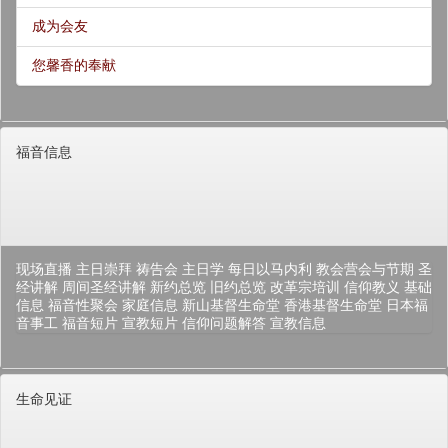
成为会友
您馨香的奉献
福音信息
现场直播
主日崇拜
祷告会
主日学
每日以马内利
教会营会与节期
圣
经讲解
周间圣经讲解
新约总览
旧约总览
改革宗培训
信仰教义
基础
信息
福音性聚会
家庭信息
新山基督生命堂
香港基督生命堂
日本福
音事工
福音短片
宣教短片
信仰问题解答
宣教信息
生命见证