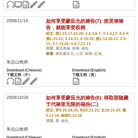
2008/11/16
如何享受蒙应允的祷告(7): 按灵律祷
告，就能享受权柄
经文: 西1:15-17,24-26; 2:2-3,6-7; 3:1-4,17; 4:2-4;
弗1:15-23; 3:14-21; 6:10-20; 腓1:12,20-21; 2:5-
11; 3:7-14,20; 4:4-7,12-13
课题:
属灵奥秘,
权柄,
祷告,
标签:
祷告蒙应允,
心灵,
权柄,
赶鬼,
朱志山牧师
2008/10/26
如何享受蒙应允的祷告(6): 得取那隐藏
于代祷里无限的福份(二)
经文: 罗8:26-28,34; 约20:21-23; 太18:15-20; 雅
5:13-16; 帖前5:12-28
课题:
爱,
祷告,
朱志山牧师