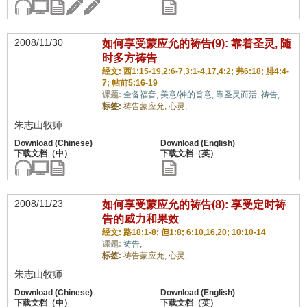
2008/11/30
如何享受蒙应允的祷告(9): 靠着圣灵, 随
时多方祷告
经文: 西1:15-19,2:6-7,3:1-4,17,4:2; 弗6:18; 腓4:4-
7; 帖前5:16-19
课题:
全备福音,
美意/神的旨意,
靠圣灵而活,
祷告,
标签:
祷告蒙应允,
心灵,
朱志山牧师
2008/11/23
如何享受蒙应允的祷告(8): 享受定时祷
告的威力和果效
经文: 路18:1-8; 但1:8; 6:10,16,20; 10:10-14
课题:
祷告,
标签:
祷告蒙应允,
心灵,
朱志山牧师