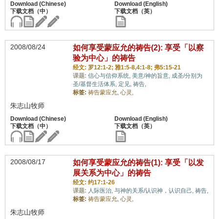
2008/08/24
如何享受蒙应允的祷告(2): 享受「以察
验为中心」的祷告
经文: 罗12:1-2; 雅1:5-8,4:1-8; 弗5:15-21
课题:
信心与信仰系统,
美意/神的旨意,
成圣/分别为
圣/基督生活体系,
定见,
祷告,
标签:
祷告蒙应允,
心灵,
朱志山牧师
2008/08/17
如何享受蒙应允的祷告(1): 享受「以发
展关系为中心」的祷告
经文: 约17:1-26
课题:
人际医治,
与神的关系/认识神，认识自己,
祷告,
标签:
祷告蒙应允,
心灵,
朱志山牧师