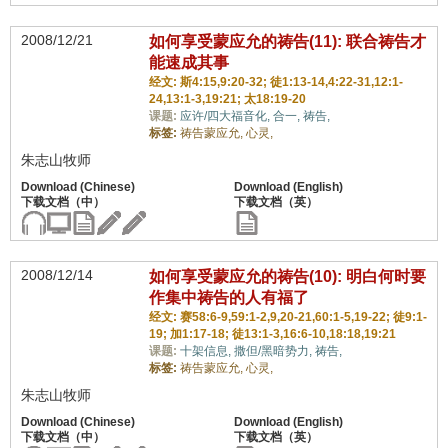
2008/12/21
如何享受蒙应允的祷告(11): 联合祷告才
能速成其事
经文: 斯4:15,9:20-32; 徒1:13-14,4:22-31,12:1-
24,13:1-3,19:21; 太18:19-20
课题:
应许/四大福音化,
合一,
祷告,
标签:
祷告蒙应允,
心灵,
朱志山牧师
2008/12/14
如何享受蒙应允的祷告(10): 明白何时要
作集中祷告的人有福了
经文: 赛58:6-9,59:1-2,9,20-21,60:1-5,19-22; 徒9:1-
19; 加1:17-18; 徒13:1-3,16:6-10,18:18,19:21
课题:
十架信息,
撒但/黑暗势力,
祷告,
标签:
祷告蒙应允,
心灵,
朱志山牧师