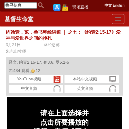
中文
English
现场直播
基督生命堂
Toggle
navigat
约翰壹，贰，叁书释经讲道
｜
之七：《约壹2:15-17》爱
神与爱世界之间的挣扎
3月21日
圣经总览
朱志山牧师
经文: 约壹2:15-17; 创3:6; 罗5:1-5
21434 观看
12
YouTube视频
本站中文视频
中文音频
英文音频