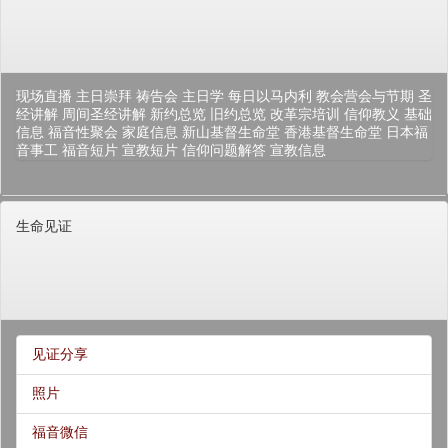
现场直播
主日崇拜
祷告会
主日学
每日以马内利
教会营会与节期
圣
经讲解
周间圣经讲解
新约总览
旧约总览
改革宗培训
信仰教义
基础
信息
福音性聚会
家庭信息
新山基督生命堂
香港基督生命堂
日本福
音事工
福音短片
宣教短片
信仰问题解答
宣教信息
生命见证
见证分享
照片
福音微信