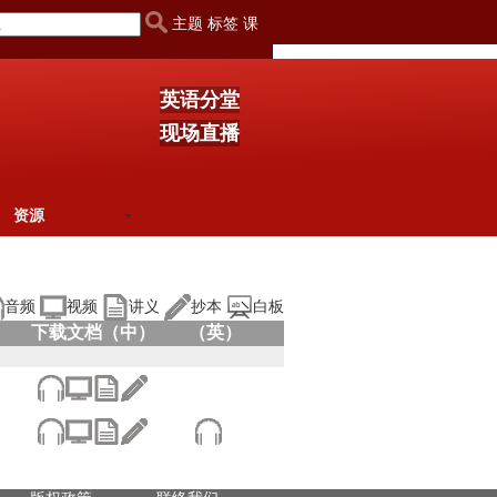
主题 标签 课
英语分堂
现场直播
资源
音频
视频
讲义
抄本
白板
下载文档（中）
（英）