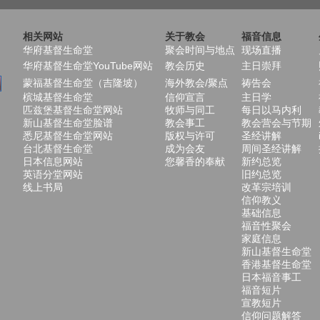
相关网站
关于教会
福音信息
华府基督生命堂
聚会时间与地点
现场直播
华府基督生命堂YouTube网站
教会历史
主日崇拜
蒙福基督生命堂（吉隆坡）
海外教会/聚点
祷告会
槟城基督生命堂
信仰宣言
主日学
匹兹堡基督生命堂网站
牧师与同工
每日以马内利
新山基督生命堂脸谱
教会事工
教会营会与节期
悉尼基督生命堂网站
版权与许可
圣经讲解
台北基督生命堂
成为会友
周间圣经讲解
日本信息网站
您馨香的奉献
新约总览
英语分堂网站
旧约总览
线上书局
改革宗培训
信仰教义
基础信息
福音性聚会
家庭信息
新山基督生命堂
香港基督生命堂
日本福音事工
福音短片
宣教短片
信仰问题解答