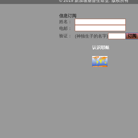
© 2015 新加坡基督生命堂. 版权
所有
信息订阅
姓名：
电邮：
验证：
(神独生子的名字)
认识耶稣