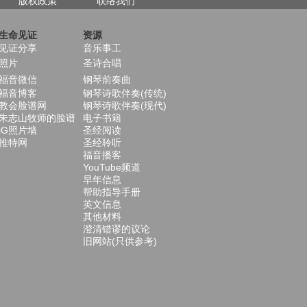
版权政策
联络我们
生命见证
资源
见证分享
音乐事工
照片
圣诗合唱
福音微信
钢琴前奏曲
福音博客
钢琴诗歌伴奏(传统)
教会脸谱网
钢琴诗歌伴奏(现代)
朱志山牧师的脸谱
电子书籍
iG照片墙
圣经阅读
推特网
圣经聆听
福音播客
YouTube频道
早年信息
帮助指导手册
英文信息
其他材料
澄清错谬的议论
旧网站(只供参考)