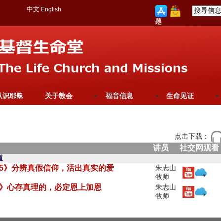
中文
English
题
认识耶稣
关于教会
福音信息
生命见证
点击下载：
讲员
社交网观看
道
-15》分辨真假信仰，活出真实的爱
朱志山
牧师
-8》心存真理的，必定恩上加恩
朱志山
牧师