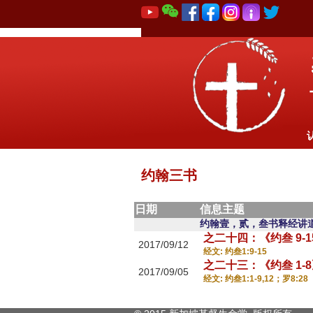
约翰三书
日期
信息主题
约翰壹，贰，叁书释经讲
之二十四：《约叁 9
2017/09/12
经文: 约叁1:9-15
之二十三：《约叁 1
2017/09/05
经文: 约叁1:1-9,12；罗8:28