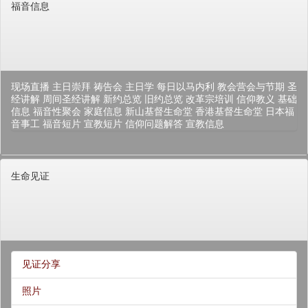
福音信息
现场直播
主日崇拜
祷告会
主日学
每日以马内利
教会营会与节期
圣
经讲解
周间圣经讲解
新约总览
旧约总览
改革宗培训
信仰教义
基础
信息
福音性聚会
家庭信息
新山基督生命堂
香港基督生命堂
日本福
音事工
福音短片
宣教短片
信仰问题解答
宣教信息
生命见证
见证分享
照片