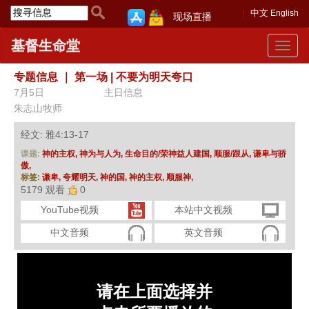
中文
English
现场直播
基督生命堂
Toggle
navigat
专题信息
｜
第一场 | 不要为明天夸口
7月5日
主日信息
朱志山牧师
经文: 雅4:13-17
课题:
神的主权,
神为与人为,
生命目的/荣神益人建国,
顺服/跟从,
谦卑与骄
傲,
标签:
谦卑,
夸耀明天,
神的国,
神的主权,
顺服神,
5179 观看
0
YouTube视频
本站中文视频
中文音频
英文音频