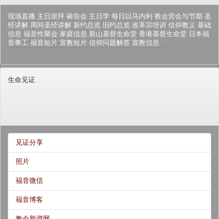
现场直播
主日崇拜
祷告会
主日学
每日以马内利
教会营会与节期
圣
经讲解
周间圣经讲解
新约总览
旧约总览
改革宗培训
信仰教义
基础
信息
福音性聚会
家庭信息
新山基督生命堂
香港基督生命堂
日本福
音事工
福音短片
宣教短片
信仰问题解答
宣教信息
生命见证
见证分享
照片
福音微信
福音博客
教会脸谱网