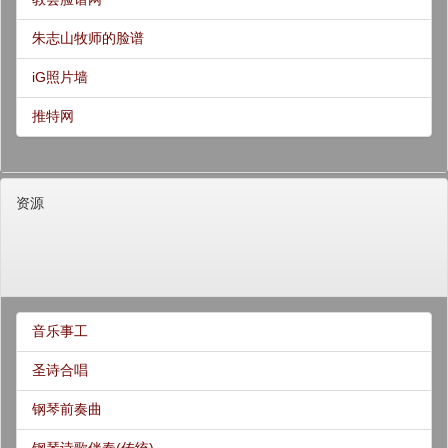
朱志山牧师的脸谱
iG照片墙
推特网
资源
音乐事工
圣诗合唱
钢琴前奏曲
钢琴诗歌伴奏(传统)