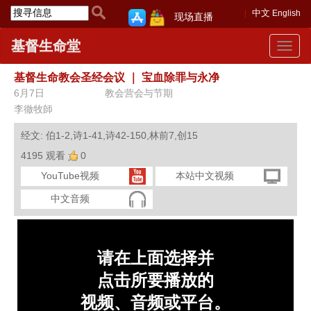
中文
English
现场直播
基督生命堂
Toggle
navigat
基督生命教会圣经会议
｜
宝血除罪与永净
6月7日
教会营会与节期
李徹牧師
经文: 伯1-2,诗1-41,诗42-150,林前7,创15
4195 观看
0
YouTube视频
本站中文视频
中文音频