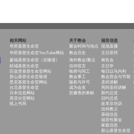
相关网站
关于教会
福音信息
华府基督生命堂
聚会时间与地点
现场直播
华府基督生命堂YouTube网站
教会历史
主日崇拜
蒙福基督生命堂（吉隆坡）
海外教会/聚点
祷告会
槟城基督生命堂
信仰宣言
主日学
匹兹堡基督生命堂网站
牧师与同工
每日以马内利
新山基督生命堂脸谱
教会事工
教会营会与节期
悉尼基督生命堂网站
版权与许可
圣经讲解
台北基督生命堂
成为会友
周间圣经讲解
日本信息网站
您馨香的奉献
新约总览
英语分堂网站
旧约总览
线上书局
改革宗培训
信仰教义
基础信息
福音性聚会
家庭信息
新山基督生命堂