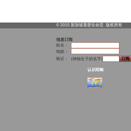
© 2015 新加坡基督生命堂. 版权
所有
信息订阅
姓名：
电邮：
验证：
(神独生子的名字)
认识耶稣