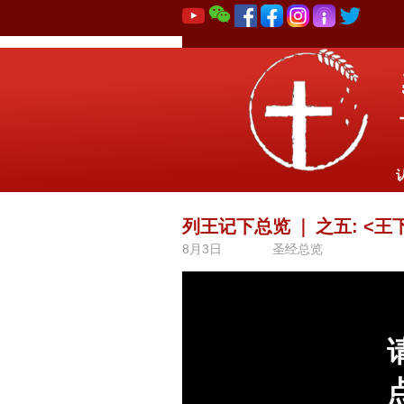
列王记下总览
｜
之五: <
8月3日
圣经总览