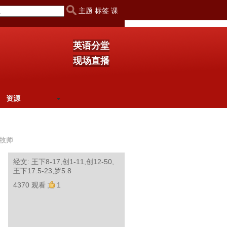
主题 标签 课
英语分堂
现场直播
资源
牧师
经文: 王下8-17,创1-11,创12-50,
王下17:5-23,罗5:8
4370 观看
1