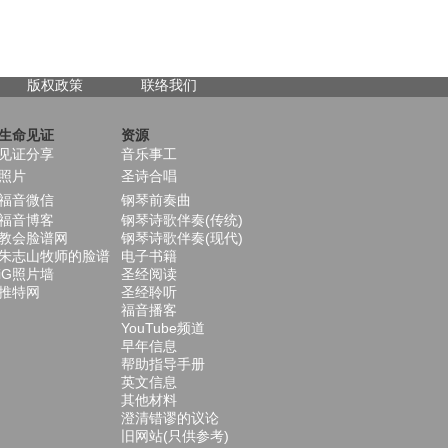
版权政策
联络我们
生命见证
资源
见证分享
音乐事工
照片
圣诗合唱
福音微信
钢琴前奏曲
福音博客
钢琴诗歌伴奏(传统)
教会脸谱网
钢琴诗歌伴奏(现代)
朱志山牧师的脸谱
电子书籍
iG照片墙
圣经阅读
推特网
圣经聆听
福音播客
YouTube频道
早年信息
帮助指导手册
英文信息
其他材料
澄清错谬的议论
旧网站(只供参考)