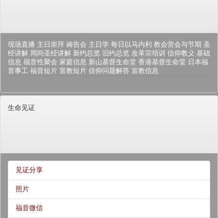
现场直播
主日崇拜
祷告会
主日学
每日以马内利
教会营会与节期
圣
经讲解
周间圣经讲解
新约总览
旧约总览
改革宗培训
信仰教义
基础
信息
福音性聚会
家庭信息
新山基督生命堂
香港基督生命堂
日本福
音事工
福音短片
宣教短片
信仰问题解答
宣教信息
生命见证
见证分享
照片
福音微信