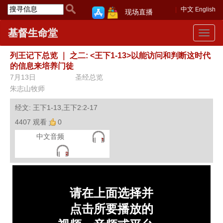
中文
English
现场直播
基督生命堂
Toggle
navigat
列王记下总览
｜
之二: <王下1-13>以能访问和判断这时代
的信息来培养门徒
7月13日
圣经总览
朱志山牧师
经文: 王下1-13,王下2:2-17
4407 观看
0
中文音频