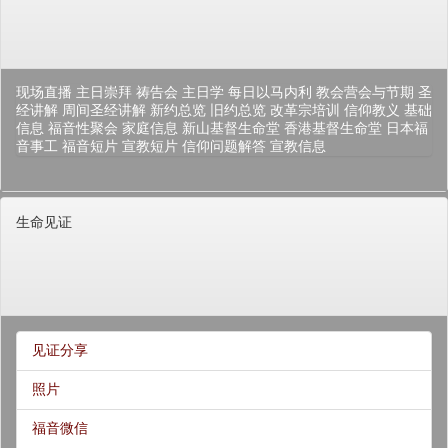
现场直播
主日崇拜
祷告会
主日学
每日以马内利
教会营会与节期
圣
经讲解
周间圣经讲解
新约总览
旧约总览
改革宗培训
信仰教义
基础
信息
福音性聚会
家庭信息
新山基督生命堂
香港基督生命堂
日本福
音事工
福音短片
宣教短片
信仰问题解答
宣教信息
生命见证
见证分享
照片
福音微信