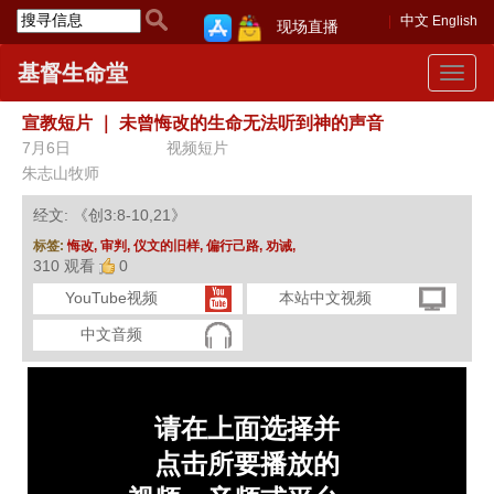
中文
English
现场直播
基督生命堂
Toggle
navigat
宣教短片
｜
未曾悔改的生命无法听到神的声音
7月6日
视频短片
朱志山牧师
经文: 《创3:8-10,21》
标签:
悔改,
审判,
仪文的旧样,
偏行己路,
劝诫,
310 观看
0
YouTube视频
本站中文视频
中文音频