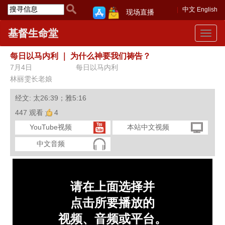
中文
English
现场直播
基督生命堂
Toggle
navigat
每日以马内利
｜
为什么神要我们祷告？
7月4日
每日以马内利
林丽雯长老娘
经文: 太26:39；雅5:16
447 观看
4
YouTube视频
本站中文视频
中文音频