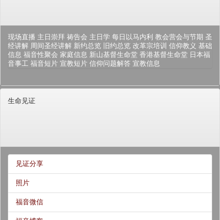
现场直播
主日崇拜
祷告会
主日学
每日以马内利
教会营会与节期
圣
经讲解
周间圣经讲解
新约总览
旧约总览
改革宗培训
信仰教义
基础
信息
福音性聚会
家庭信息
新山基督生命堂
香港基督生命堂
日本福
音事工
福音短片
宣教短片
信仰问题解答
宣教信息
生命见证
见证分享
照片
福音微信