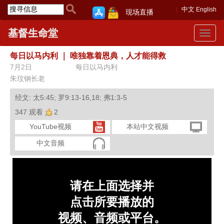
中文
English
现场直播
基督生命堂
Toggle
navigat
每日以马内利
｜
唯独靠着恩典，人才能得救
7月2日
每日以马内利
朱玟钢长老
经文: 太5:45; 罗9:13-16,18; 弗1:3-5
347 观看
2
YouTube视频
本站中文视频
中文音频