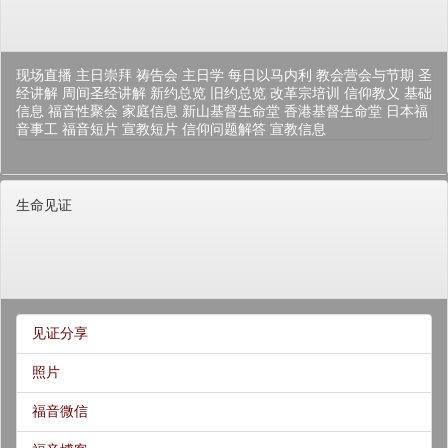
现场直播
主日崇拜
祷告会
主日学
每日以马内利
教会营会与节期
圣
经讲解
周间圣经讲解
新约总览
旧约总览
改革宗培训
信仰教义
基础
信息
福音性聚会
家庭信息
新山基督生命堂
香港基督生命堂
日本福
音事工
福音短片
宣教短片
信仰问题解答
宣教信息
生命见证
见证分享
照片
福音微信