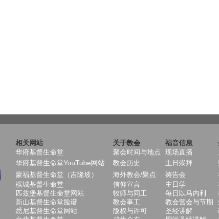
相关网站
关于教会
福音信息
华府基督生命堂
聚会时间与地点
现场直播
华府基督生命堂YouTube网站
教会历史
主日崇拜
蒙福基督生命堂（吉隆坡）
海外教会/聚点
祷告会
槟城基督生命堂
信仰宣言
主日学
匹兹堡基督生命堂网站
牧师与同工
每日以马内利
新山基督生命堂脸谱
教会事工
教会营会与节期
悉尼基督生命堂网站
版权与许可
圣经讲解