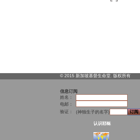
© 2015 新加坡基督生命堂. 版权
所有
信息订阅
姓名：
电邮：
验证：
(神独生子的名字)
认识耶稣