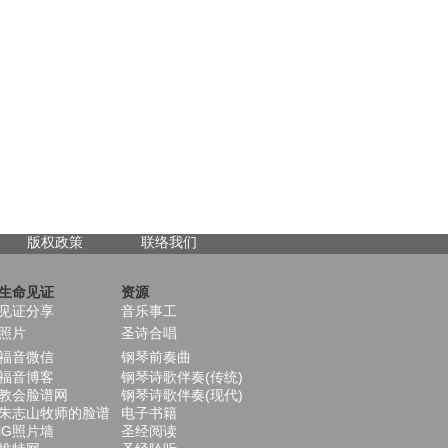
版权政策
联络我们
生命见证
资源
见证分享
音乐事工
照片
圣诗合唱
福音微信
钢琴前奏曲
福音博客
钢琴诗歌伴奏(传统)
教会脸谱网
钢琴诗歌伴奏(现代)
朱志山牧师的脸谱
电子书籍
iG照片墙
圣经阅读