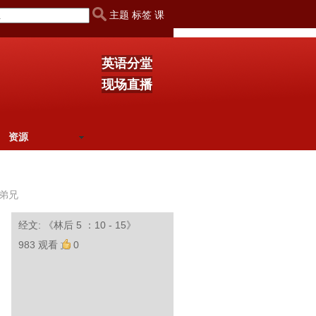
主题 标签 课
英语分堂
现场直播
资源
弟兄
经文: 《林后 5 ：10 - 15》
983 观看
0