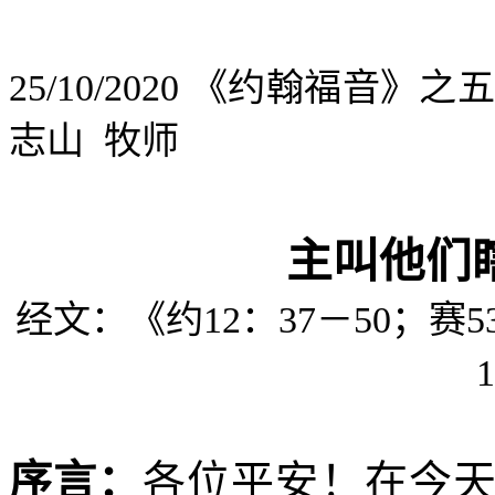
25/10/2020
《约翰福音》之
志山
牧师
主叫他们
经文：《约
12
：
37
－
50
；赛
5
1
序言：
各位平安！在今