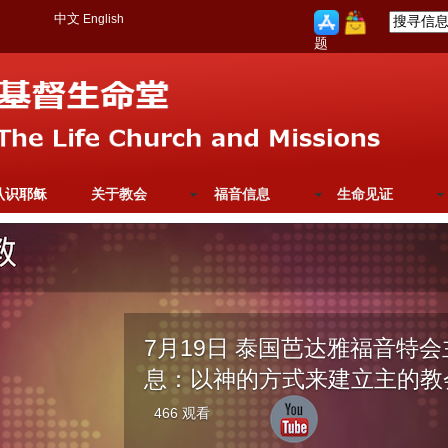
中文
English
题
认识耶稣
关于教会
福音信息
生命见证
7月19日 泰国芭达雅福音特
息：以神的方式来建立主的教
466 观看