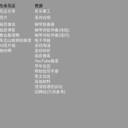
生命见证
资源
见证分享
音乐事工
照片
圣诗合唱
福音微信
钢琴前奏曲
福音博客
钢琴诗歌伴奏(传统)
教会脸谱网
钢琴诗歌伴奏(现代)
朱志山牧师的脸谱
电子书籍
iG照片墙
圣经阅读
推特网
圣经聆听
福音播客
YouTube频道
早年信息
帮助指导手册
英文信息
其他材料
澄清错谬的议论
旧网站(只供参考)