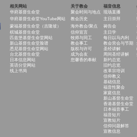
相关网站
关于教会
福音信息
华府基督生命堂
聚会时间与地点
现场直播
华府基督生命堂YouTube网站
教会历史
主日崇拜
蒙福基督生命堂（吉隆坡）
海外教会/聚点
祷告会
槟城基督生命堂
信仰宣言
主日学
匹兹堡基督生命堂网站
牧师与同工
每日以马内利
新山基督生命堂脸谱
教会事工
教会营会与节期
悉尼基督生命堂网站
版权与许可
圣经讲解
台北基督生命堂
成为会友
周间圣经讲解
日本信息网站
您馨香的奉献
新约总览
英语分堂网站
旧约总览
线上书局
改革宗培训
信仰教义
基础信息
福音性聚会
家庭信息
新山基督生命堂
香港基督生命堂
日本福音事工
福音短片
宣教短片
信仰问题解答
宣教信息