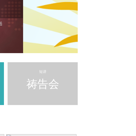
8月7日 每日以马
容易从“彼此相爱”
活
>> 更多...
短讲
祷告会