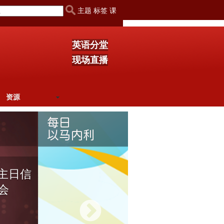
主题 标签 课
英语分堂
现场直播
资源
会主日信
8月8日 
会
最妙的道
多”进到“
75 观看