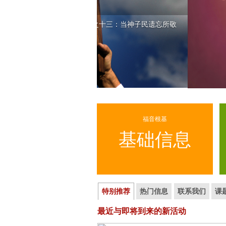
7月26日 士师记系列 之十三：当神子民遗忘所敬
拜的神
>> 更多...
福音根基
基础信息
特别推荐
热门信息
联系我们
课
最近与即将到来的新活动