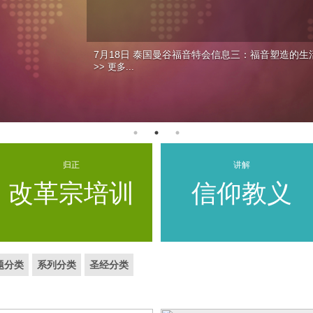
7月18日 泰国曼谷福音特会信息三：福音塑造的生
>> 更多...
归正
讲解
改革宗培训
信仰教义
题分类
系列分类
圣经分类