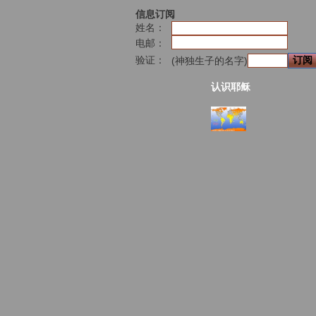
信息订阅
姓名：
电邮：
验证：
(神独生子的名字)
认识耶稣